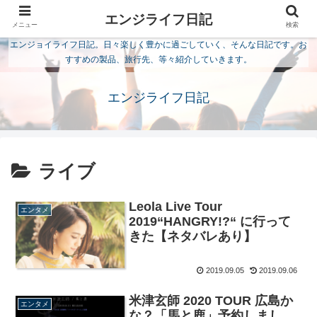
エンジライフ日記
メニュー
検索
エンジョイライフ日記。日々楽しく豊かに過ごしていく、そんな日記です。お
すすめの製品、旅行先、等々紹介していきます。
エンジライフ日記
ライブ
Leola Live Tour
エンタメ
2019“HANGRY!?“ に行って
きた【ネタバレあり】
2019.09.05
2019.09.06
米津玄師 2020 TOUR 広島か
エンタメ
な？「馬と鹿」予約しまし