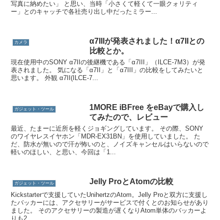
写真に納めたい」 と思い、当時「小さくて軽くて一眼クォリティ
ー」とのキャッチで各社売り出し中だったミラー...
α7IIIが発表されました！α7IIとの
カメラ
比較とか。
現在使用中のSONY α7IIの後継機である「α7III」（ILCE-7M3）が発
表されました。 気になる「α7II」と「α7III」の比較をしてみたいと
思います。 外観 α7II(ILCE-7...
1MORE iBFree をeBayで購入し
ガジェット・ツール
てみたので、レビュー
最近、たまーに近所を軽くジョギングしています。 その際、SONY
のワイヤレスイヤホン「MDR-EX31BN」を使用していました。 た
だ、防水が無いので汗が怖いのと、ノイズキャンセルはいらないので
軽いのほしい、と思い、今回は「1...
Jelly ProとAtomの比較
ガジェット・ツール
Kickstarterで支援していたUnihertzのAtom。Jelly Proと双方に支援し
たバッカーには、アクセサリーがサービスで付くとのお知らせがあり
ました。 そのアクセサリーの製造が遅くなりAtom単体のバッカーよ
りも2...