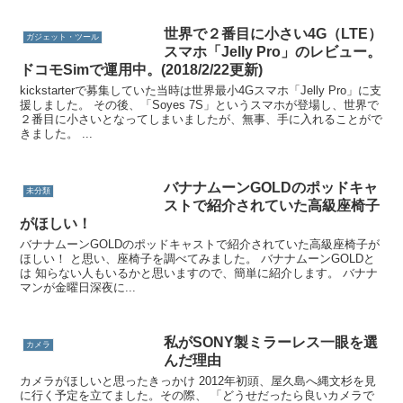
世界で２番目に小さい4G（LTE）
ガジェット・ツール
スマホ「Jelly Pro」のレビュー。
ドコモSimで運用中。(2018/2/22更新)
kickstarterで募集していた当時は世界最小4Gスマホ「Jelly Pro」に支
援しました。 その後、「Soyes 7S」というスマホが登場し、世界で
２番目に小さいとなってしまいましたが、無事、手に入れることがで
きました。 ...
バナナムーンGOLDのポッドキャ
未分類
ストで紹介されていた高級座椅子
がほしい！
バナナムーンGOLDのポッドキャストで紹介されていた高級座椅子が
ほしい！ と思い、座椅子を調べてみました。 バナナムーンGOLDと
は 知らない人もいるかと思いますので、簡単に紹介します。 バナナ
マンが金曜日深夜に...
私がSONY製ミラーレス一眼を選
カメラ
んだ理由
カメラがほしいと思ったきっかけ 2012年初頭、屋久島へ縄文杉を見
に行く予定を立てました。その際、 「どうせだったら良いカメラで