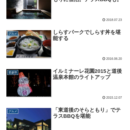
2018.07.23
しらすパークでしらす丼を堪
グルメ
能する
2016.06.20
イルミナーレ花園2015と道後
愛媛県
温泉本館のライトアップ
2015.12.07
「東道後のそらともり」でテ
グルメ
ラスBBQを堪能