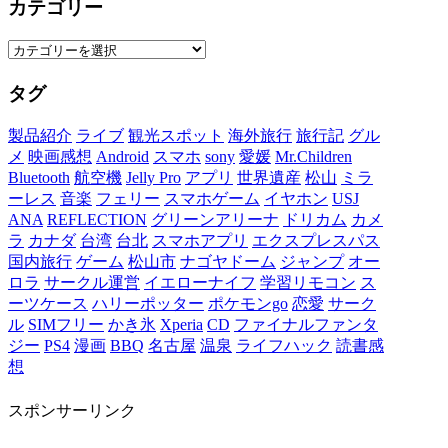
カテゴリー
カ
テ
ゴ
タグ
リ
ー
製品紹介
ライブ
観光スポット
海外旅行
旅行記
グル
メ
映画感想
Android
スマホ
sony
愛媛
Mr.Children
Bluetooth
航空機
Jelly Pro
アプリ
世界遺産
松山
ミラ
ーレス
音楽
フェリー
スマホゲーム
イヤホン
USJ
ANA
REFLECTION
グリーンアリーナ
ドリカム
カメ
ラ
カナダ
台湾
台北
スマホアプリ
エクスプレスパス
国内旅行
ゲーム
松山市
ナゴヤドーム
ジャンプ
オー
ロラ
サークル運営
イエローナイフ
学習リモコン
ス
ーツケース
ハリーポッター
ポケモンgo
恋愛
サーク
ル
SIMフリー
かき氷
Xperia
CD
ファイナルファンタ
ジー
PS4
漫画
BBQ
名古屋
温泉
ライフハック
読書感
想
スポンサーリンク