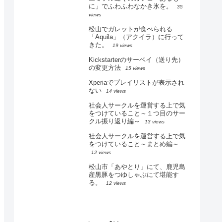
に」でふわふわなかき氷を。
35
views
松山でガレットが食べられる
「Aquila」（アクイラ）に行って
きた。
19 views
Kickstarterのサーベイ（送り先）
の変更方法
15 views
Xperiaでプレイリストが表示され
ない
14 views
社会人サークルを運営する上で気
をつけていること～１つ目のサー
クル振り返り編～
13 views
社会人サークルを運営する上で気
をつけていること～まとめ編～
12 views
松山市「あやとり」にて、鹿児島
産黒豚をつゆしゃぶにて堪能す
る。
12 views