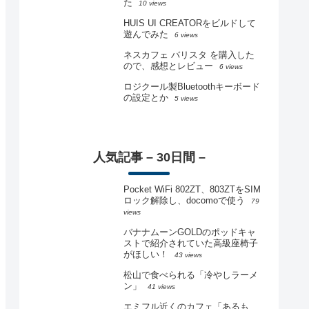
た
10 views
HUIS UI CREATORをビルドして
遊んでみた
6 views
ネスカフェ バリスタ を購入した
ので、感想とレビュー
6 views
ロジクール製Bluetoothキーボード
の設定とか
5 views
人気記事 – 30日間 –
Pocket WiFi 802ZT、803ZTをSIM
ロック解除し、docomoで使う
79
views
バナナムーンGOLDのポッドキャ
ストで紹介されていた高級座椅子
がほしい！
43 views
松山で食べられる「冷やしラーメ
ン」
41 views
エミフル近くのカフェ「あるも