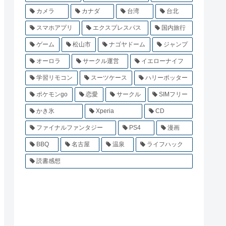
カメラ
カナダ
台湾
台北
スマホアプリ
エクスプレスパス
国内旅行
ゲーム
松山市
ナゴヤドーム
ジャンプ
オーロラ
サークル運営
イエローナイフ
学習リモコン
スーツケース
ハリーポッター
ポケモンgo
恋愛
サークル
SIMフリー
かき氷
Xperia
CD
ファイナルファンタジー
PS4
漫画
BBQ
名古屋
温泉
ライフハック
読書感想