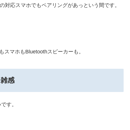
。他の対応スマホでもペアリングがあっという間です。
スマホもBluetoothスピーカーも。
雑感
いです。
。