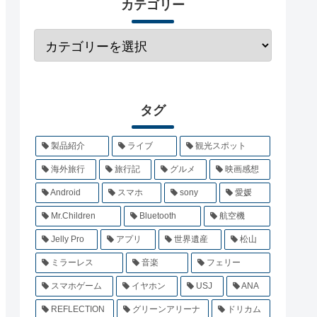
カテゴリー
タグ
製品紹介
ライブ
観光スポット
海外旅行
旅行記
グルメ
映画感想
Android
スマホ
sony
愛媛
Mr.Children
Bluetooth
航空機
Jelly Pro
アプリ
世界遺産
松山
ミラーレス
音楽
フェリー
スマホゲーム
イヤホン
USJ
ANA
REFLECTION
グリーンアリーナ
ドリカム